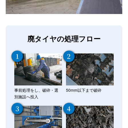
廃タイヤの処理フロー
1
2
事前処理をし、破砕・選
50mm以下まで破砕
別施設へ投入
3
4