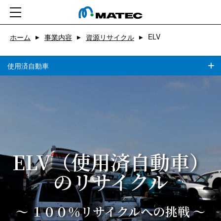
ELV
ホーム
ホーム
事業内容
資源リサイクル
▶
▶
▶
会社情報
使用済自動車
事業紹介
CSR
ニュース
ELV（使用済自動車）
求人
の
リサイクル
お問い合わせ
～ １００％リサイクルへの挑戦 ～
アプリ