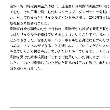
清水・堀口特定共同企業体様は、道道西野真駒内清田線の中間に
ており、その工事で発生した鉄スクラップ、ダンボールの分別に
た。そして貯まったリサイクルポイントを活用し、2013年3月
朝礼台を寄贈されました。
寄贈式は全校朝会のなかで行われ、寄贈者から挨拶で新宅所長か
つはリサイクルを心掛けていきましょうということです。私たち
とができました。皆さんも、ペットボトルなど身近なもののリサ
つめは、トンネルができることを楽しみにしていてくださいとい
を見ていただく機会を設けていきたいと考えています。」とうれ
寄贈を受けた鈴木校長は「これまで使用していた朝礼台は、スチ
した。このたび寄贈していただいた朝礼台はアルミ製で、非常に
謝を述べられました。