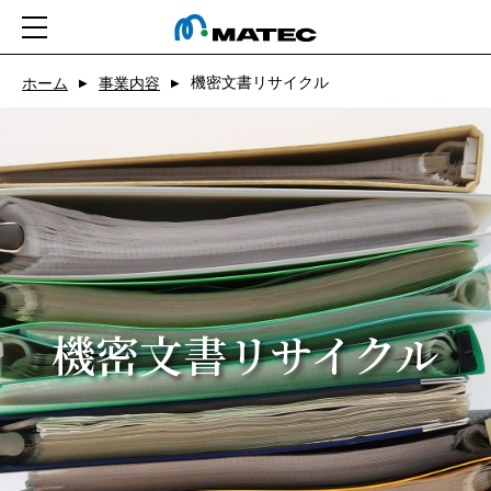
機密文書リサイクル
ホーム
ホーム
事業内容
▶
▶
会社情報
事業紹介
CSR
ニュース
機密文書リサイクル
求人
お問い合わせ
アプリ