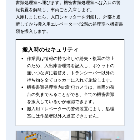
書類処理室へ運びます。機密書類処理室へは入口の警
報装置を解除し、車両ごと入庫します。
入庫しましたら、入口シャッターを閉鎖し、外部と遮
断してから搬入用エレベーターで2階の処理室へ機密書
類を搬入します。
搬入時のセキュリティ
作業員は情報の持ち出しや紛失・複写の防止
のため、入出庫管理簿を記入し、ポケットの
無いつなぎに着替え、トランシーバー以外の
持ち物を全てロッカーに入れて施錠します。
機密書類処理室内の防犯カメラは、車両の荷
台の奥までみることができ、全ての機密書類
を搬入しているかが確認できます。
搬入用エレベーターの警備装置により、処理
室には作業者以外入退室できません。