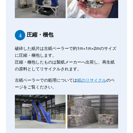
圧縮・梱包
4
破砕した紙片は古紙ベーラーで約1m×1m×2mのサイズ
に圧縮・梱包します。
圧縮・梱包したものは製紙メーカーへ出荷し、再生紙
の原料としてリサイクルされます。
古紙ベーラーでの処理については
紙のリサイクル
のペ
ージをご覧ください。