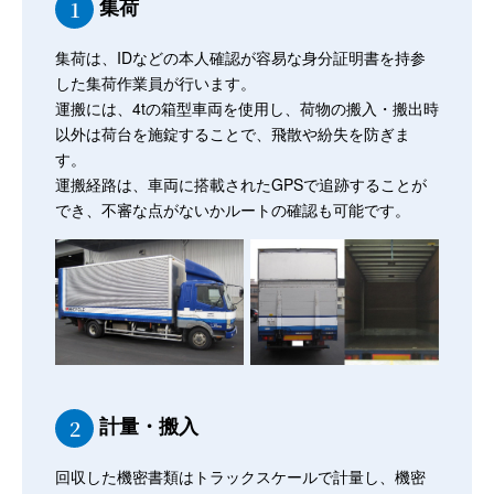
集荷
1
集荷は、IDなどの本人確認が容易な身分証明書を持参
した集荷作業員が行います。
運搬には、4tの箱型車両を使用し、荷物の搬入・搬出時
以外は荷台を施錠することで、飛散や紛失を防ぎま
す。
運搬経路は、車両に搭載されたGPSで追跡することが
でき、不審な点がないかルートの確認も可能です。
計量・搬入
2
回収した機密書類はトラックスケールで計量し、機密