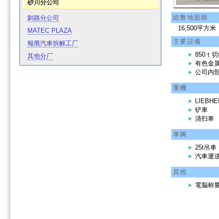
砂川分公司
総敷地面積
釧路分公司
16,500平方米
MATEC PLAZA
主要設備
報廃汽車拆解工厂
850ｔ
其他分厂
有色金
公司内
重機
LIEBHE
铲車
清扫車
車辆
25t吊車
汽車運
其他
電脳称