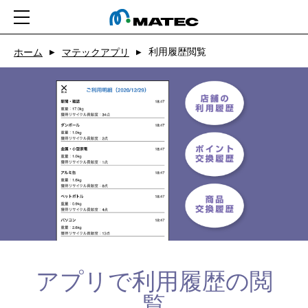
利用履歴閲覧
ホーム
ホーム
マテックアプリ
▶
▶
会社情報
事業紹介
CSR
ニュース
求人
お問い合わせ
アプリで利用履歴の閲
アプリ
覧