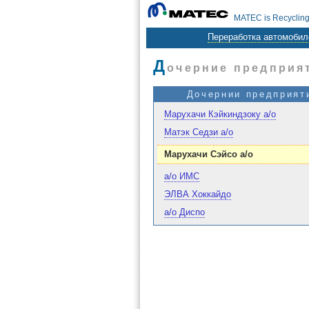
MATEC is Recycling
Переработка автомобил
Д
очерние предприят
Дочернии предприят
Марухачи Кэйкиндзоку а/о
Матэк Седзи а/о
Марухачи Сэйсо а/о
а/о ИМС
ЭЛВА Хоккайдо
а/о Диспо