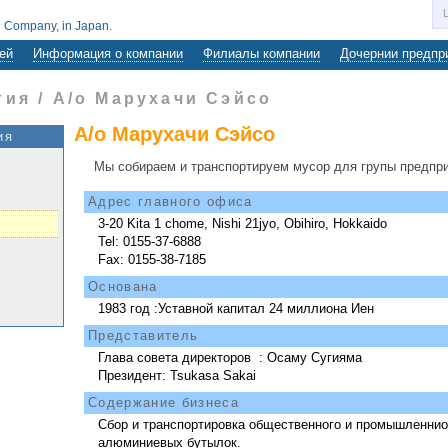
 Company, in Japan.
ей
Информация о компании
Филиалы компании
Дочернии предпр
ия / А/о Марухачи Сэйсо
А/о Марухачи Сэйсо
ия
Мы собираем и транспортируем мусор для групы предпри
Адрес главного офиса
3-20 Kita 1 chome, Nishi 21jyo, Obihiro, Hokkaido
Tel: 0155-37-6888
Fax: 0155-38-7185
Основана
1983 год :Уставной капитал 24 миллиона Иен
Представитель
Глава совета директоров : Осаму Сугияма
Президент: Tsukasa Sakai
Содержание бизнеса
Сбор и транспортировка общественного и промышленнио
алюминиевых бутылок.