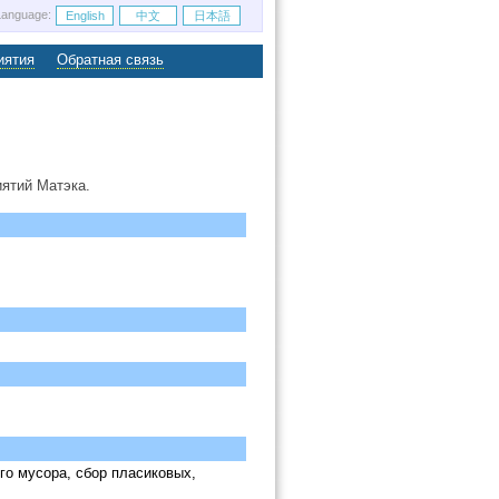
Language:
English
中文
日本語
иятия
Обратная связь
ятий Матэка.
го мусора, сбор пласиковых,