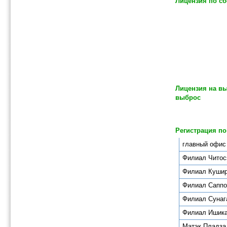
Лицензия по с
Лицензия на в
выброс
Регистрация п
главный офис
Филиал Читос
Филиал Куши
Филиал Саппо
Филиал Сунаг
Филиал Ишик
Матэк Пладза