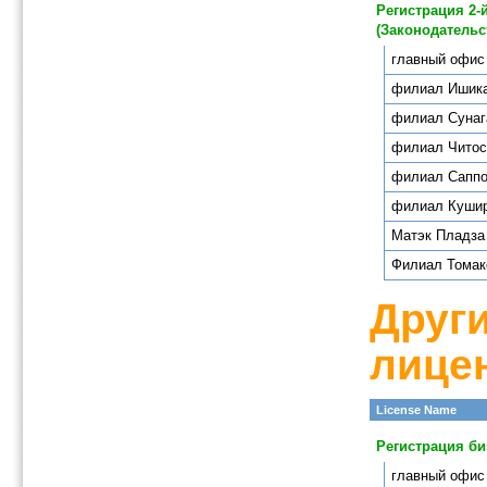
Регистрация 2-
(Законодательс
главный офис
филиал Ишик
филиал Сунаг
филиал Чито
филиал Сапп
филиал 
Матэк Пладза
Филиал Томак
Друг
лице
License Name
Регистрация б
главный офис