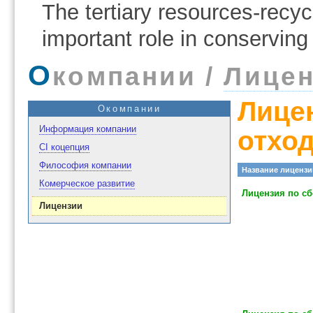
The tertiary resources-recy
important role in conserving
О
компании /
Лице
Лице
Окомпании
Информация компании
отхо
CI коцепция
Философия компании
Название лицензи
Комерческое развитие
Лицензия по с
Лицензии