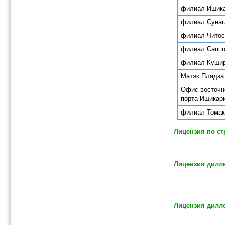
филиал Ишик
филиал Сунаг
филиал Читос
филиал Сапп
филиал Куши
Матэк Пладза
Офис восточн
порта Ишикар
филиал Тома
Лицензия по ст
Лицензия дилле
Лицензия дилл