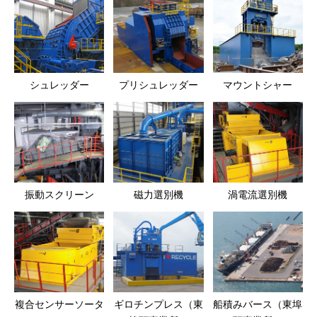
シュレッダー
プリシュレッダー
マウントシャー
振動スクリーン
磁力選別機
渦電流選別機
複合センサーソータ
ギロチンプレス（東
船積みバース（東埠