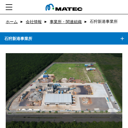
石狩新港事業所
ホーム
ホーム
会社情報
事業所・関連組織
▶
▶
▶
会社情報
石狩新港事業所
事業紹介
CSR
ニュース
求人
お問い合わせ
アプリ