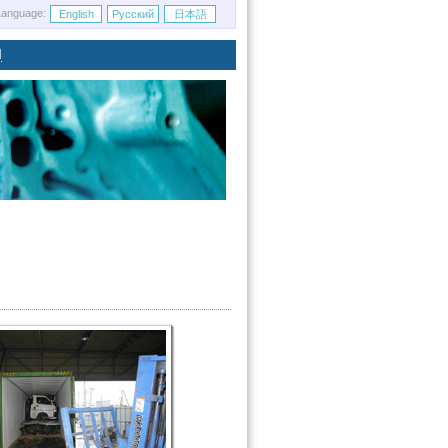
Language:
English
Русский
日本語
们