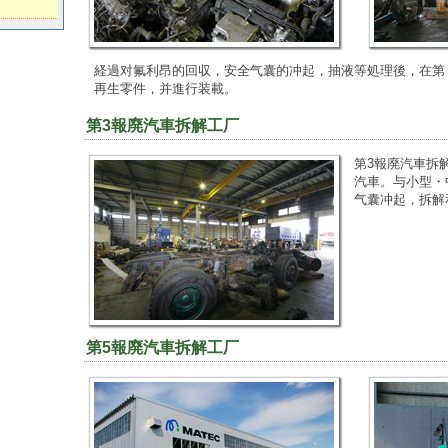
経過对氟利昂的回収，安全气囊的冲起，抽液等処理後，在第
再生零件，并進行装載。
第3報廃汽車拆解工厂
第3報廃汽車拆
汽車。与小型・
气囊冲起，拆解
第5報廃汽車拆解工厂