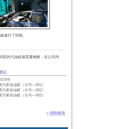
配線進行了回收。
回収的汽油経過質量検験，在公司内
登記
078号
報廃汽車加油駅（分号―001）
報廃汽車加油駅（分号―002）
報廃汽車加油駅（分号―003）
< 回到首頁