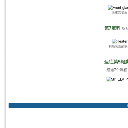
前車窓摘出
第7流程
拆
制熱装置的取
运往第5報
経過7个流