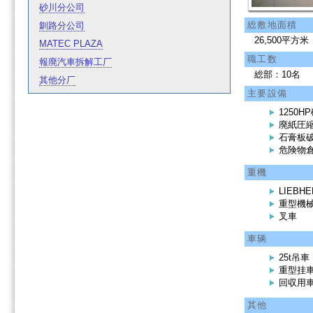
砂川分公司
総敷地面積
釧路分公司
26,500平方米
MATEC PLAZA
職工数
報廃汽車拆解工厂
総部：10名
其他分厂
主要設備
1250H
廃紙圧
石膏板
危険物
重機
LIEBHE
重型機
叉車
車辆
25t吊車
重型挂
回収用車輌(1
其他